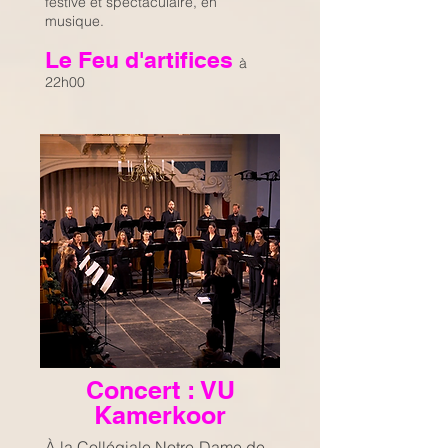
festive et spectaculaire, en
musique.
Le Feu d'artifices
à
22h00
Concert : VU
Kamerkoor
À la Collégiale Notre-Dame de